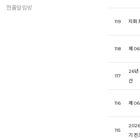
한줄알림방
119
지회 
118
제 0
26년
117
건
116
제 0
202
115
기 전