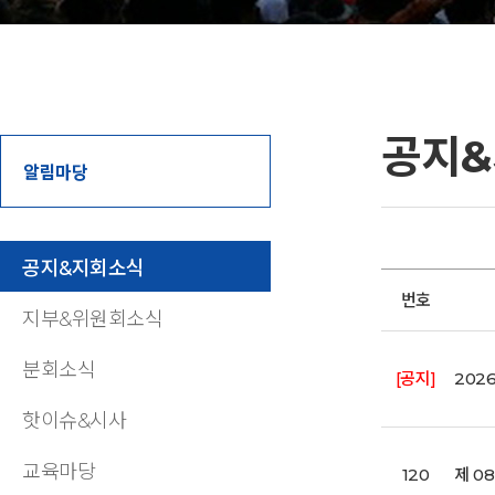
공지
알림마당
공지&지회소식
번호
지부&위원회소식
분회소식
[공지]
202
핫이슈&시사
교육마당
120
제 0