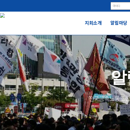
지회소개
알림마당
알
전국금속노동조합