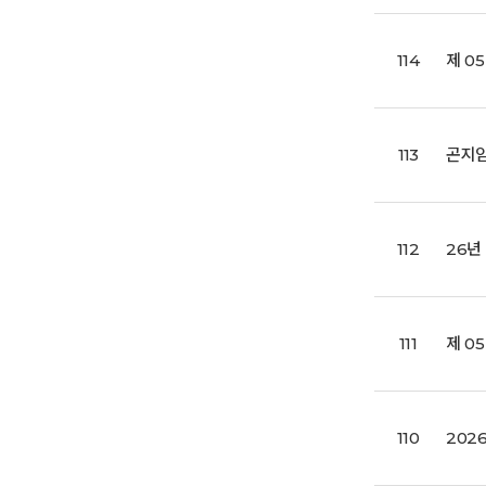
114
제 0
113
곤지암
112
26년
111
제 0
110
202