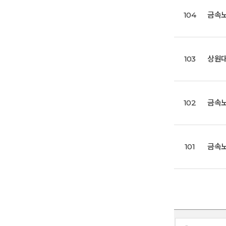
104
금속노
103
상원대
102
금속노
101
금속노