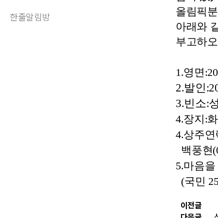
올림픽분
한줄알림방
아래와 
부고하오
1.영면:20
2.발인:2
3.빈소
4.장지:
4.상주
백풍현(010
5.마음을
(국민 257
이전글
다음글