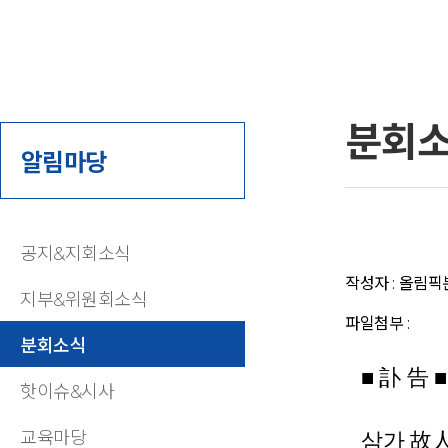
분회
알림마당
공지&지회소식
작성자 : 올림픽분회
지부&위원회소식
파일첨부 :
분회소식
■ 訃 告 ■
핫이슈&시사
교육마당
삼가 故