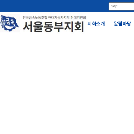
지회소개
알림마당
알
전국금속노동조합