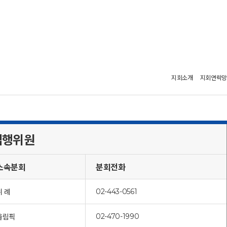
지회소개
지회연락망
집행위원
소속분회
분회전화
02-443-0561
위 례
02-470-1990
올림픽