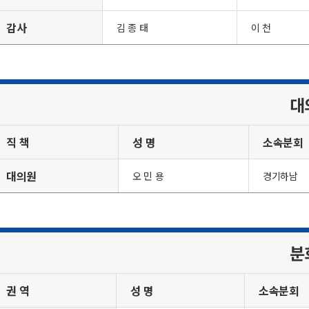
감사
김 종 태
이 천
대
직 책
성 명
소속분회
대의원
오 민 용
경기하남
분
권 역
성 명
소속분회