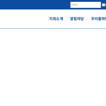
지회소개
알림마당
우리들마
지회소개
전국금속노동조합 현대자동차지부 판매위원회