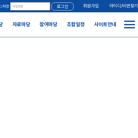
회원가입
아이디/비번찾기
로그인
ID저장
당
자료마당
참여마당
조합일정
사이트안내