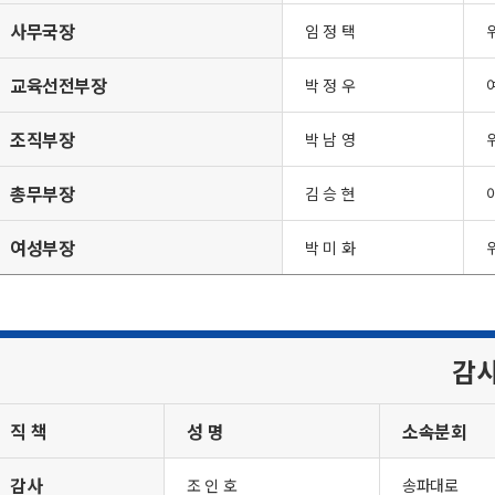
사무국장
임 정 택
교육선전부장
박 정 우
조직부장
박 남 영
총무부장
김 승 현
여성부장
박 미 화
감
직 책
성 명
소속분회
감사
조 인 호
송파대로