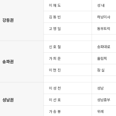
이 재 도
성 내
김 동 빈
하남미사
강동권
고 영 일
동부트럭
신 호 철
송파대로
가 희 문
올림픽
송파권
이 현 진
잠 실
이 성 천
성남
성남권
이 선 호
성남중부
가 송 봉
위례