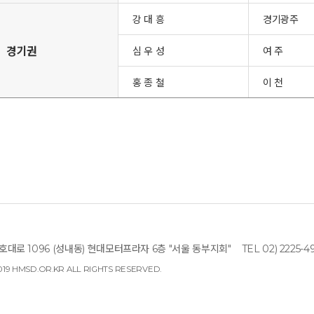
강 대 흥
경기광주
경기권
심 우 성
여 주
홍 종 철
이 천
대로 1096 (성내동) 현대모터프라자 6층 "서울 동부지회"
TEL 02) 2225-4
19 HMSD.OR.KR ALL RIGHTS RESERVED.