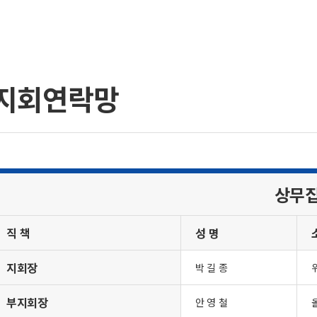
지회연락망
상무
직 책
성 명
지회장
박 길 종
부지회장
안 영 철