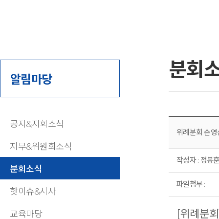
분회
알림마당
공지&지회소식
위례분회 손영
지부&위원회소식
작성자 : 정봉훈(
분회소식
파일첨부 :
핫이슈&시사
[위례분회
교육마당