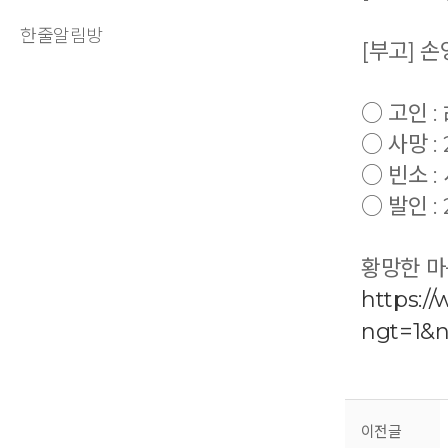
한줄알림방
[부고] 
○ 고인 :
○ 사망 : 
○ 빈소 
○ 발인 : 
황망한 마
https:/
ngt=1&
이전글