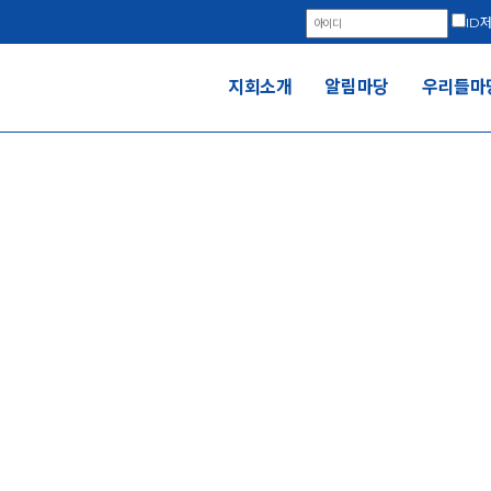
ID
지회소개
알림마당
우리들마
우리들마당
전국금속노동조합 현대자동차지부 판매위원회