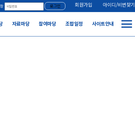
회원가입
아이디/비번찾기
로그인
저장
당
자료마당
참여마당
조합일정
사이트안내